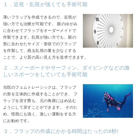
１．近視・乱視が強くても手術可能
薄いフラップを作成できるので、近視が
強い方でも治療が可能です。 眼のゆがみ
に合わせてフラップをオーダーメイドで
作製できます。乱視が強い方でも、眼の
形に合わせたサイズ・形状でのフラップ
を作製して、残る乱視の量を少なくする
ことで、より質の高い見え方を追求できます。
２．スノーボードやサーフィン、ダイビングなどの激
しいスポーツをしていても手術可能
当院のフェムトレーシックは、フラップ
の形を立体的に作成することができ、 フ
ラップを戻す際も、元の角膜にはめ込む
ようにして戻すことができます。 そのた
め、怪我にも強く、激しい運動をする方
にお勧めです。
３．フラップの作成にかかる時間はたったの8秒!